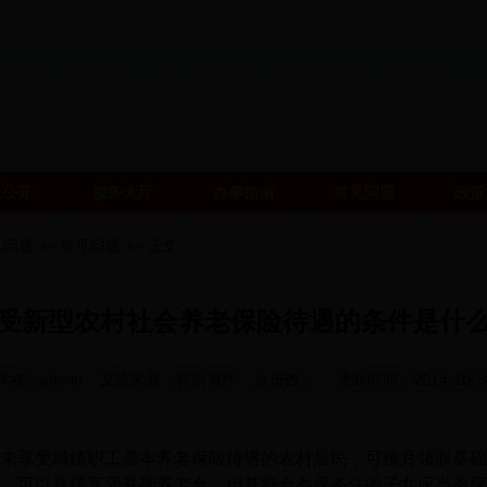
息公开
服务大厅
办事指南
常见问题
政策
见问题
>>
常见问题
>> 正文
受新型农村社会养老保险待遇的条件是什
作者：
admin
文章来源：
转自省厅
点击数： 更新时间：2014-10-3
、未享受城镇职工基本养老保险待遇的农村居民，可按月领取基
，可以直接享受基础养老金，但其符合参保条件的子女应当参保