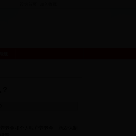
设为首页
加入收藏
法规
么？
0
础养老金和个人账户养老金。新农保制
缴费。