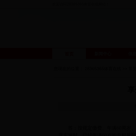
欢迎访问28365365体育在线网站！
首页
新闻中心
信
您现在的位置：
28365365体育在线
>>
常
享
答：按规定缴费、年满
60
周岁
度实施时，已经年满
60
岁的农村居民