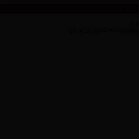
首页
|
28
地址：英山县温泉镇28365365体育在线 邮编：4