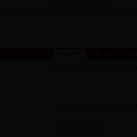
欢迎访问28365365体育在线网站！
首页
新闻中心
信
您现在的位置：
28365365体育在线
>>
办
作
仲裁申请书
（点击下载）